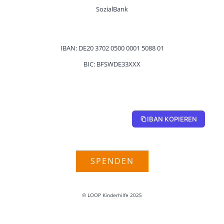
SozialBank
IBAN: DE20 3702 0500 0001 5088 01
BIC: BFSWDE33XXX
DE20370205000001508801
IBAN KOPIEREN
SPENDEN
© LOOP Kinder­hilfe 2025