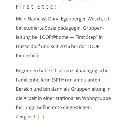
First Step!
Mein Name ist Dana Egenberger-Wesch, ich
bin studierte Sozial­päd­agogin, Gruppen­
leitung bei LOOP@home — First Step“ in
Düsseldorf und seit 2016 bei der LOOP
Kinderhilfe.
Begonnen habe ich als sozial­päd­ago­gische
Famili­en­hel­ferin (SPFH) im ambulanten
Bereich und bin dann als Gruppen­leitung in
die Arbeit in einer statio­nären Wohngruppe
für junge Geflüchtete einge­stiegen.
Zeitgleich
[…]