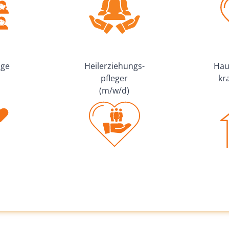
oge
Heiler­zie­hungs­
Haus
pfleger
kra
(m/w/d)