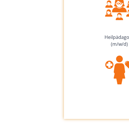
Heilpäd­ag
(m/w/d)