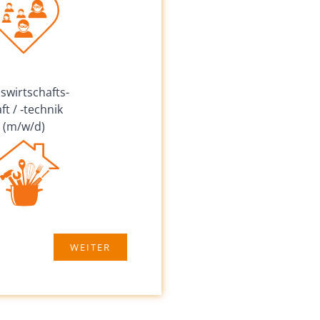
wirt­schafts­
ft / ‑technik
(m/w/d)
WEITER