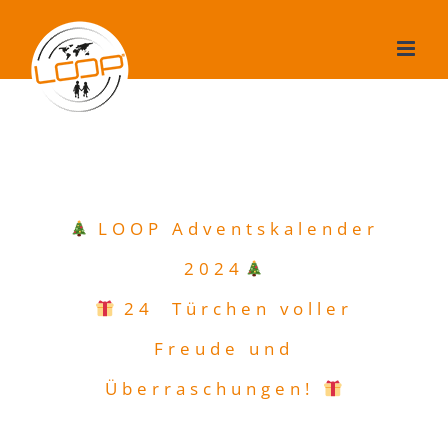
Zum
Inhalt
springen
LOOP Advents­ka­lender
2024
24 Türchen voller
Freude und
Überraschungen!