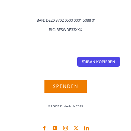
IBAN: DE20 3702 0500 0001 5088 01
BIC: BFSWDE33XXX
DE20370205000001508801
IBAN KOPIEREN
SPENDEN
© LOOP Kinder­hilfe 2025